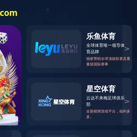
Language
新闻动态
产品咨询
服务支持
关于伊特
联系我们
ECH