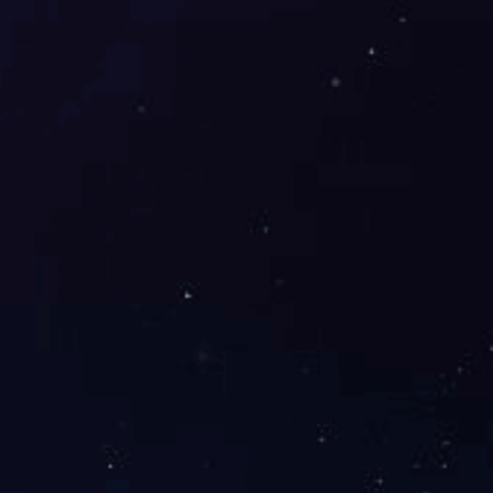
全程技术支持
从项目初期的需求分析，到方案设计、生产制
造，再到现场安装调试和后期维护，伊特将为您
提供全生命周期的技术支持。
微信
联系我们
产品筛选