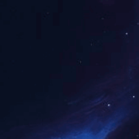
您是否正在为特定的物料搬运难题而困扰？
程，