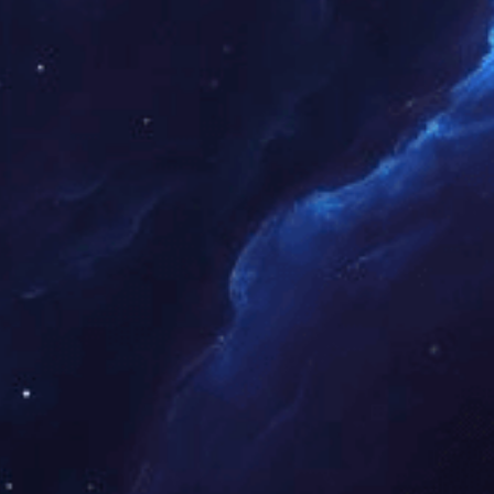
即刻咨询，开启智能驱动之旅
您是否在寻找一种更高效、更经济的米兰体育-米兰（中国）方式？您是
为您带来实实在在的效益提升？别再犹豫！现在就联系伊特的专家顾问团