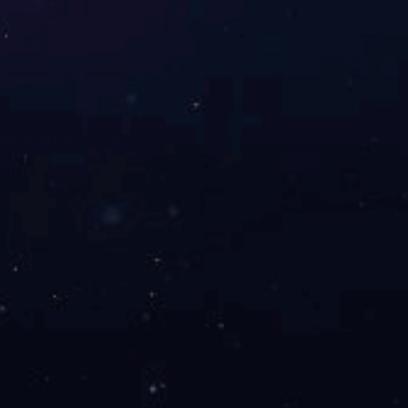
解决方案
服务支持
关于
O-T
工业
选型指导
伊特简
舞台
技术文档
发展历
新能源换电站
常见问题
企业荣
仓储物流
视频资料
米兰体
特种机械
售后服务
人才发