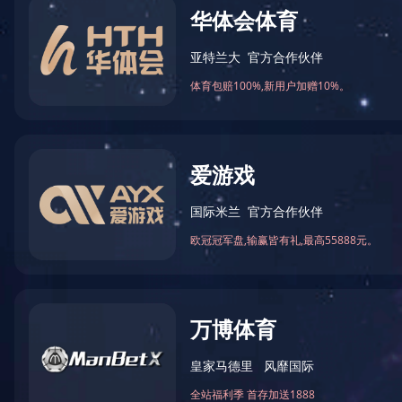
自导向
专为中小负载垂直举升场景设计的核心产
品，采用高强度合金材料制造，通过模块
化结构实现稳定传动，能精准完成垂直方
向的升降操作，适配多种工业自动化设备
的集成需求。
了解详情