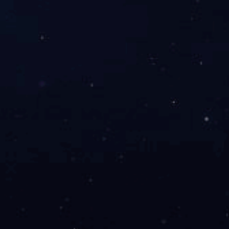
伊特
联系伊特技术团队
EC
介
获取定制化解决方案
程
誉
18032816787
育
展
support@millennialmoneybl
ogger.com
订阅我们的最新动态
订阅